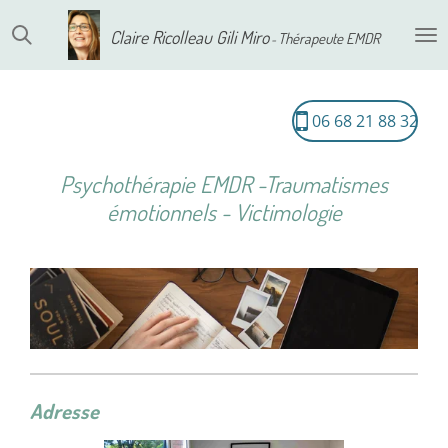
Passer
Claire
Ricolleau Gili Miro
Thérapeute EMDR
-
au
contenu
principal
06 68 21 88 32
Psychothérapie EMDR -Traumatismes
émotionnels - Victimologie
Adresse